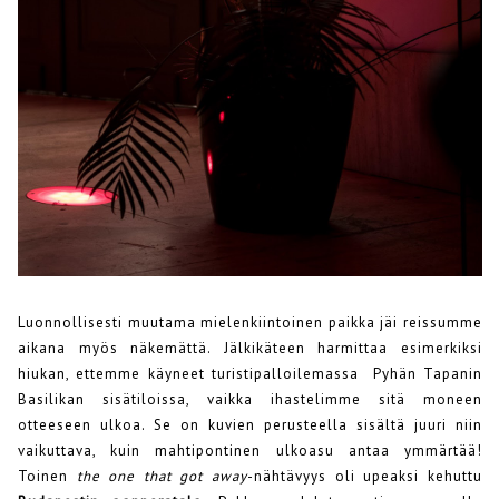
Luonnollisesti muutama mielenkiintoinen paikka jäi reissumme
aikana myös näkemättä. Jälkikäteen harmittaa esimerkiksi
hiukan, ettemme käyneet turistipalloilemassa Pyhän Tapanin
Basilikan sisätiloissa, vaikka ihastelimme sitä moneen
otteeseen ulkoa. Se on kuvien perusteella sisältä juuri niin
vaikuttava, kuin mahtipontinen ulkoasu antaa ymmärtää!
Toinen
the one that got away
-nähtävyys oli upeaksi kehuttu