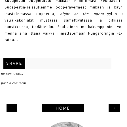
Budapestin oopperatalo
. Pakkaan ehdotomasti seuraavalle
Budapestin-reissullemme oopperavermeet mukaan ja käyn
ihastelemassa oopperaa,
night at the opera
-tyyliin :
väliaikakonjakit mustassa samettiviitassa ja pitkissä
hansikkaissa, tiedättehän. Realistinen matkakumppanini voi
mennä sinä iltana vaikka ihmettelemään Hungaroringin F1-
rataa...
SHARE
no comments:
post a comment
›
‹
HOME