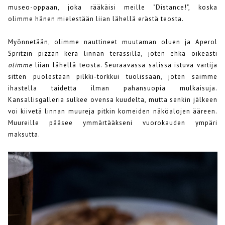
museo-oppaan, joka rääkäisi meille "Distance!", koska
olimme hänen mielestään liian lähellä erästä teosta.
Myönnetään, olimme nauttineet muutaman oluen ja Aperol
Spritzin pizzan kera linnan terassilla, joten ehkä oikeasti
olimme
liian lähellä teosta. Seuraavassa salissa istuva vartija
sitten puolestaan pilkki-torkkui tuolissaan, joten saimme
ihastella taidetta ilman pahansuopia mulkaisuja.
Kansallisgalleria sulkee ovensa kuudelta, mutta senkin jälkeen
voi kiivetä linnan muureja pitkin komeiden näköalojen ääreen.
Muureille pääsee ymmärtääkseni vuorokauden ympäri
maksutta.