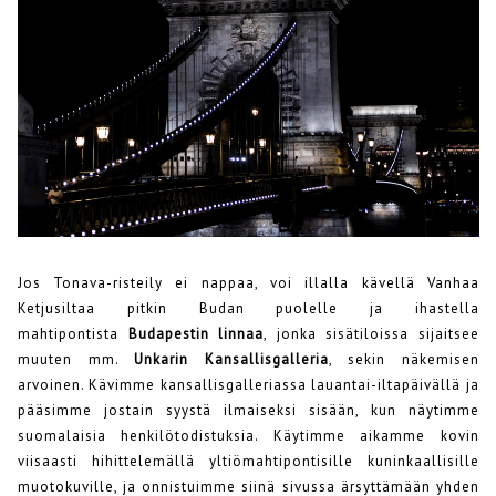
Jos Tonava-risteily ei nappaa, voi illalla kävellä Vanhaa
Ketjusiltaa pitkin Budan puolelle ja ihastella
mahtipontista
Budapestin linnaa
, jonka sisätiloissa sijaitsee
muuten mm.
Unkarin Kansallisgalleria
, sekin näkemisen
arvoinen. Kävimme kansallisgalleriassa lauantai-iltapäivällä ja
pääsimme jostain syystä ilmaiseksi sisään, kun näytimme
suomalaisia henkilötodistuksia. Käytimme aikamme kovin
viisaasti hihittelemällä yltiömahtipontisille kuninkaallisille
muotokuville, ja onnistuimme siinä sivussa ärsyttämään yhden