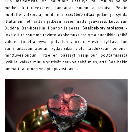
Kun maisemista on nauttinut risteilyn tai muurikiipeilyn
merkeissä tarpeekseen, kannattaa suunnata takaisin Pestin
puolelle valkoista, modernia
Erzsébet-siltaa
pitkin ja syödä
illallinen heti sillan jälkeen vasemmalle jäävässä, kuuluisan
Buddha Bar-hotellin libanonilaisessa
Baalbek-ravintolassa
-
joka oli reissumme ravintolakokemuksista oma suosikkini (eikä
vähiten todella hyvän palvelun vuoksi). Mieskin tykkäsi, kun
sai maittavan aterian kylkiäisiksi vielä laadukkaan omena-
minttuvesipiipun. Itse en päässyt vesipiipun polttamisesta
jyvälle, vaikka minua yrittivät neuvoa sekä mies, että Baalbekin
ammattitaitoinen vesipiippuvastaava...