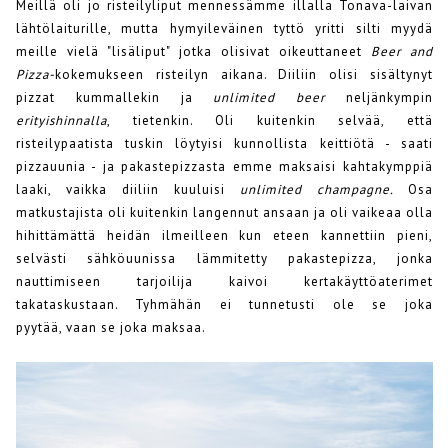
Meillä oli jo risteilyliput mennessämme illalla Tonava-laivan
lähtölaiturille, mutta hymyileväinen tyttö yritti silti myydä
meille vielä "lisäliput" jotka olisivat oikeuttaneet
Beer and
Pizza-
kokemukseen risteilyn aikana. Diiliin olisi sisältynyt
pizzat kummallekin ja
unlimited beer
neljänkympin
erityishinnalla
, tietenkin. Oli kuitenkin selvää, että
risteilypaatista tuskin löytyisi kunnollista keittiötä - saati
pizzauunia - ja pakastepizzasta emme maksaisi kahtakymppiä
laaki, vaikka diiliin kuuluisi
unlimited champagne.
Osa
matkustajista oli kuitenkin langennut ansaan ja oli vaikeaa olla
hihittämättä heidän ilmeilleen kun eteen kannettiin pieni,
selvästi sähköuunissa lämmitetty pakastepizza, jonka
nauttimiseen tarjoilija kaivoi kertakäyttöaterimet
takataskustaan. Tyhmähän ei tunnetusti ole se joka
pyytää, vaan se joka maksaa.