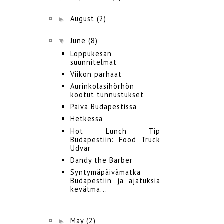
►
August
(2)
▼
June
(8)
Loppukesän
suunnitelmat
Viikon parhaat
Aurinkolasihörhön
kootut tunnustukset
Päivä Budapestissä
Hetkessä
Hot Lunch Tip
Budapestiin: Food Truck
Udvar
Dandy the Barber
Syntymäpäivämatka
Budapestiin ja ajatuksia
kevätma...
►
May
(2)