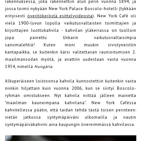
rakennuksessa, joka rakennettiin alun perin vuonna 1894, ja
jossa toimii nykyään New York Palace Boscolo-hotelli (tykkään
erityisesti
överitökeröstä esittelyvideosta
). New York Café oli
vielä 1900-luvun lopulla vaikutusvaltaisten toimittajien ja
kirjoittajien luottokahvila - kahvilan yläkerrassa on tuolloin
jopa painettu Unkarin vaikutusvaltaisimpia
sanomalehtiä! Kuten moni muukin sivistyneistön
kantapaikka, se kuitenkin kärsi valitettavan raunioitumisen 2.
maailmansodan myötä, ja avattiin uudestaan vasta vuonna
1954, nimellä
Hungária
.
Alkuperäiseen loistoonsa kahvila kunnostettiin kuitenkin vasta
niinkin hiljattain kuin vuonna 2006, kun se siirtyi Boscolo-
ryhmän omistukseen. Nyt kahvila niittää jälleen mainetta
"maailman kauneimpana kahvilana". New York Caféssa
kahvitellessa päätin, että taidan tehdä tästä toisen perinteen:
vietän jatkossa syntymäpäiväni ulkomailla ja nautin
syntymäpäiväkahvini aina kaupungin övereimmässä kahvilassa.