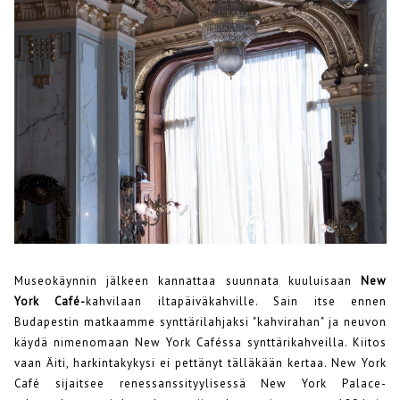
Museokäynnin jälkeen kannattaa suunnata kuuluisaan
New
York Café-
kahvilaan iltapäiväkahville. Sain itse ennen
Budapestin matkaamme synttärilahjaksi "kahvirahan" ja neuvon
käydä nimenomaan New York Caféssa synttärikahveilla. Kiitos
vaan Äiti, harkintakykysi ei pettänyt tälläkään kertaa. New York
Café sijaitsee renessanssityylisessä New York Palace-