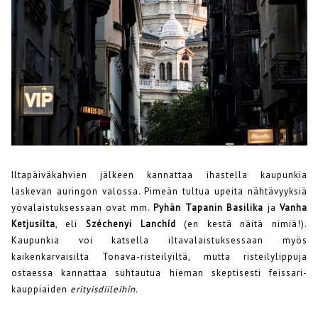
Iltapäiväkahvien jälkeen kannattaa ihastella kaupunkia
laskevan auringon valossa. Pimeän tultua upeita nähtävyyksiä
yövalaistuksessaan ovat mm.
Pyhän Tapanin Basilika
ja
Vanha
Ketjusilta
, eli
Széchenyi Lanchíd
(en kestä näitä nimiä!).
Kaupunkia voi katsella iltavalaistuksessaan myös
kaikenkarvaisilta Tonava-risteilyiltä, mutta risteilylippuja
ostaessa kannattaa suhtautua hieman skeptisesti feissari-
kauppiaiden
erityisdiileihin
.