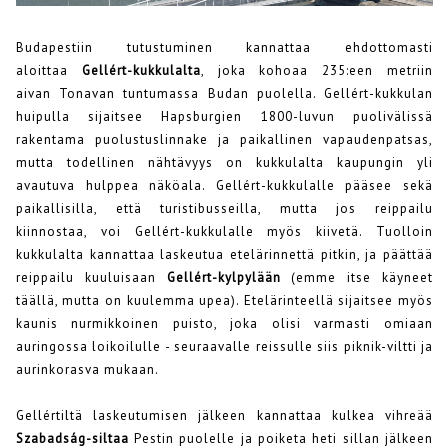
Budapestiin tutustuminen kannattaa ehdottomasti
aloittaa
Gellért-kukkulalta
, joka kohoaa 235:een metriin
aivan Tonavan tuntumassa Budan puolella. Gellért-kukkulan
huipulla sijaitsee Hapsburgien 1800-luvun puolivälissä
rakentama puolustuslinnake ja paikallinen vapaudenpatsas,
mutta todellinen nähtävyys on kukkulalta kaupungin yli
avautuva hulppea näköala. Gellért-kukkulalle pääsee sekä
paikallisilla, että turistibusseilla, mutta jos reippailu
kiinnostaa, voi Gellért-kukkulalle myös kiivetä. Tuolloin
kukkulalta kannattaa laskeutua etelärinnettä pitkin, ja päättää
reippailu kuuluisaan
Gellért-kylpylään
(emme itse käyneet
täällä, mutta on kuulemma upea). Etelärinteellä sijaitsee myös
kaunis nurmikkoinen puisto, joka olisi varmasti omiaan
auringossa loikoilulle - seuraavalle reissulle siis piknik-viltti ja
aurinkorasva mukaan.
Gellértiltä laskeutumisen jälkeen kannattaa kulkea vihreää
Szabadság-siltaa
Pestin puolelle ja poiketa heti sillan jälkeen