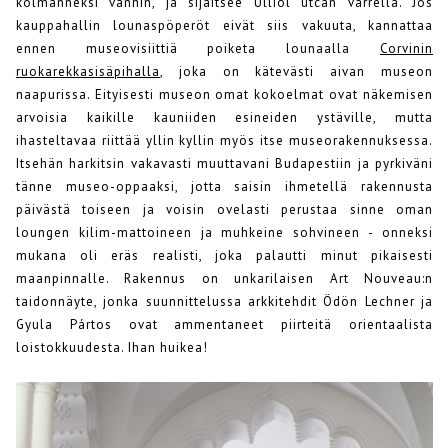
kolmanneksi vanhin, ja sijaitsee Ulliol utcan varrella. Jos
kauppahallin lounaspöperöt eivät siis vakuuta, kannattaa
ennen museovisiittiä poiketa lounaalla
Corvinin
ruokarekkasisäpihalla
, joka on kätevästi aivan museon
naapurissa. Eityisesti museon omat kokoelmat ovat näkemisen
arvoisia kaikille kauniiden esineiden ystäville, mutta
ihasteltavaa riittää yllin kyllin myös itse museorakennuksessa.
Itsehän harkitsin vakavasti muuttavani Budapestiin ja pyrkiväni
tänne museo-oppaaksi, jotta saisin ihmetellä rakennusta
päivästä toiseen ja voisin ovelasti perustaa sinne oman
loungen kilim-mattoineen ja muhkeine sohvineen - onneksi
mukana oli eräs realisti, joka palautti minut pikaisesti
maanpinnalle. Rakennus on unkarilaisen Art Nouveau:n
taidonnäyte, jonka suunnittelussa arkkitehdit Ödön Lechner ja
Gyula Pártos ovat ammentaneet piirteitä orientaalista
loistokkuudesta. Ihan huikea!