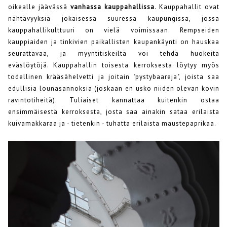
oikealle jäävässä
vanhassa kauppahallissa
. Kauppahallit ovat
nähtävyyksiä jokaisessa suuressa kaupungissa, jossa
kauppahallikulttuuri on vielä voimissaan. Rempseiden
kauppiaiden ja tinkivien paikallisten kaupankäynti on hauskaa
seurattavaa, ja myyntitiskeiltä voi tehdä huokeita
eväslöytöjä. Kauppahallin toisesta kerroksesta löytyy myös
todellinen krääsähelvetti ja joitain "pystybaareja", joista saa
edullisia lounasannoksia (joskaan en usko niiden olevan kovin
ravintotiheitä). Tuliaiset kannattaa kuitenkin ostaa
ensimmäisestä kerroksesta, josta saa ainakin sataa erilaista
kuivamakkaraa ja - tietenkin - tuhatta erilaista maustepaprikaa.