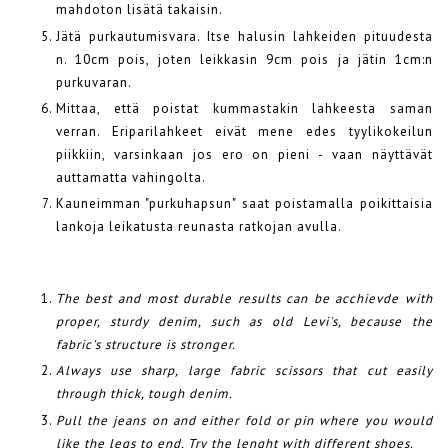
mahdoton lisätä takaisin.
Jätä purkautumisvara. Itse halusin lahkeiden pituudesta
n. 10cm pois, joten leikkasin 9cm pois ja jätin 1cm:n
purkuvaran.
Mittaa, että poistat kummastakin lahkeesta saman
verran. Eriparilahkeet eivät mene edes tyylikokeilun
piikkiin, varsinkaan jos ero on pieni - vaan näyttävät
auttamatta vahingolta.
Kauneimman "purkuhapsun" saat poistamalla poikittaisia
lankoja leikatusta reunasta ratkojan avulla.
The best and most durable results can be acchievde with
proper, sturdy denim, such as old Levi's, because the
fabric's structure is stronger.
Always use sharp, large fabric scissors that cut easily
through thick, tough denim.
Pull the jeans on and either fold or pin where you would
like the legs to end. Try the lenght with different shoes.