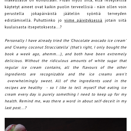
makeusaste on kohdillaan. Pidän myös siitä, että resepteissä
käytetyt aineet ovat kaikin puolin terveellisiä - näin ollen voin
perustella jokapäiväistä jäätelön syöntiä terveyden
edistämisellä. Puhuttiinko jo
viime päivityksessä
jotain siitä
kuuluisasta itsepetoksesta...?
Personally I have already tried the 'Chocolate avocado ice cream'
and 'Creamy coconut Stracciatella' (that's right, I only bought the
book a week ago, ahemm...), and both have been extremely
delicious. Without the ridiculous amounts of white sugar that
regular ice cream contains, all the flavours of the other
ingredients are recognizable and the ice creams aren't
overwhelmingly sweet. All of the ingredients used in the
recipes are healthy - so I like to tell myself that eating ice
cream every day is purely something I need to keep up for my
health. Remind me, was there a word in about self-deceit in my
last post...?