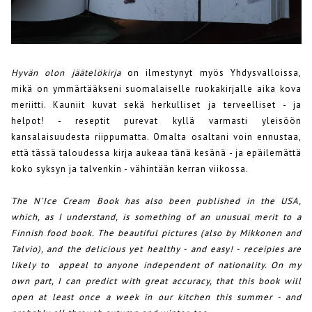
Hyvän olon jäätelökirja
on ilmestynyt myös Yhdysvalloissa,
mikä on ymmärtääkseni suomalaiselle ruokakirjalle aika kova
meriitti. Kauniit kuvat sekä herkulliset ja terveelliset - ja
helpot! - reseptit purevat kyllä varmasti yleisöön
kansalaisuudesta riippumatta. Omalta osaltani voin ennustaa,
että tässä taloudessa kirja aukeaa tänä kesänä - ja epäilemättä
koko syksyn ja talvenkin - vähintään kerran viikossa.
The N'Ice Cream Book has also been published in the USA,
which, as I understand, is something of an unusual merit to a
Finnish food book. The beautiful pictures (also by Mikkonen and
Talvio), and the delicious yet healthy - and easy! - receipies are
likely to appeal to anyone independent of nationality. On my
own part, I can predict with great accuracy, that this book will
open at least once a week in our kitchen this summer - and