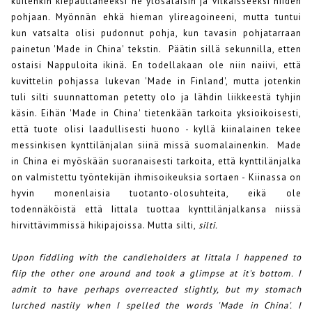
kuitenkin kiepauttaneeksi ne ylösalaisin ja vilkaisseeksi niiden
pohjaan. Myönnän ehkä hieman ylireagoineeni, mutta tuntui
kun vatsalta olisi pudonnut pohja, kun tavasin pohjatarraan
painetun 'Made in China' tekstin. Päätin sillä sekunnilla, etten
ostaisi Nappuloita ikinä. En todellakaan ole niin naiivi, että
kuvittelin pohjassa lukevan 'Made in Finland', mutta jotenkin
tuli silti suunnattoman petetty olo ja lähdin liikkeestä tyhjin
käsin. Eihän 'Made in China' tietenkään tarkoita yksioikoisesti,
että tuote olisi laadullisesti huono - kyllä kiinalainen tekee
messinkisen kynttilänjalan siinä missä suomalainenkin. Made
in China ei myöskään suoranaisesti tarkoita, että kynttilänjalka
on valmistettu työntekijän ihmisoikeuksia sortaen - Kiinassa on
hyvin monenlaisia tuotanto-olosuhteita, eikä ole
todennäköistä että Iittala tuottaa kynttilänjalkansa niissä
hirvittävimmissä hikipajoissa. Mutta silti,
silti.
Upon fiddling with the candleholders at Iittala I happened to
flip the other one around and took a glimpse at it's bottom. I
admit to have perhaps overreacted slightly, but my stomach
lurched nastily when I spelled the words 'Made in China'. I