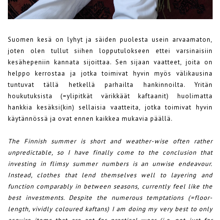
Suomen kesä on lyhyt ja säiden puolesta usein arvaamaton,
joten olen tullut siihen lopputulokseen ettei varsinaisiin
kesähepeniin kannata sijoittaa. Sen sijaan vaatteet, joita on
helppo kerrostaa ja jotka toimivat hyvin myös välikausina
tuntuvat tällä hetkellä parhailta hankinnoilta. Yritän
houkutuksista (=ylipitkät värikkäät kaftaanit) huolimatta
hankkia kesäksi(kin) sellaisia vaatteita, jotka toimivat hyvin
käytännössä ja ovat ennen kaikkea mukavia päällä.
The Finnish summer is short and weather-wise often rather
unpredictable, so I have finally come to the conclusion that
investing in flimsy summer numbers is an unwise endeavour.
Instead, clothes that lend themselves well to layering and
function comparably in between seasons, currently feel like the
best investments. Despite the numerous temptations (=floor-
length, vividly coloured kaftans) I am doing my very best to only