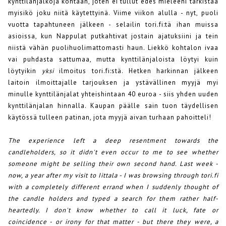
kynttilänjalkoja kohtaan, joten ei tullut edes mieleeni tarkistaa
myisikö joku niitä käytettyinä. Viime viikon alulla - nyt, puoli
vuotta tapahtuneen jälkeen - selailin tori.fi:tä ihan muissa
asioissa, kun Nappulat putkahtivat jostain ajatuksiini ja tein
niistä vähän puolihuolimattomasti haun. Liekkö kohtalon ivaa
vai puhdasta sattumaa, mutta kynttilänjaloista löytyi kuin
löytyikin
yksi
ilmoitus tori.fi:stä. Hetken harkinnan jälkeen
laitoin ilmoittajalle tarjouksen ja ystävällinen myyjä myi
minulle kynttilänjalat yhteishintaan 40 euroa - siis yhden uuden
kynttilänjalan hinnalla. Kaupan päälle sain tuon täydellisen
käytössä tulleen patinan, jota myyjä aivan turhaan pahoitteli!
The experience left a deep resentment towards the
candleholders, so it didn't even occur to me to see whether
someone might be selling their own second hand. Last week -
now, a year after my visit to Iittala - I was browsing through tori.fi
with a completely different errand when I suddenly thought of
the candle holders and typed a search for them rather half-
heartedly. I don't know whether to call it luck, fate or
coincidence - or irony for that matter - but there they were, a