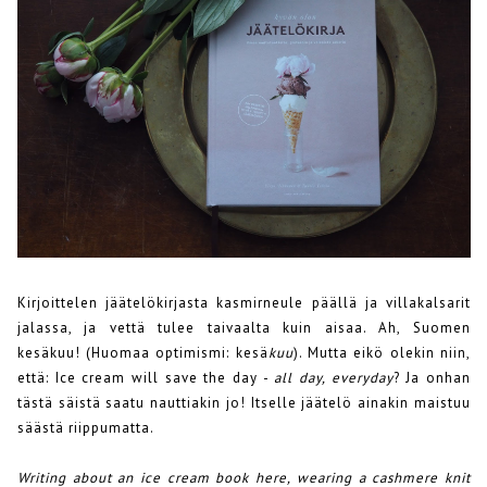
Kirjoittelen jäätelökirjasta kasmirneule päällä ja villakalsarit
jalassa, ja vettä tulee taivaalta kuin aisaa. Ah, Suomen
kesäkuu! (Huomaa optimismi: kesä
kuu
). Mutta eikö olekin niin,
että: Ice cream will save the day -
all day, everyday
? Ja onhan
tästä säistä saatu nauttiakin jo! Itselle jäätelö ainakin maistuu
säästä riippumatta.
Writing about an ice cream book here, wearing a cashmere knit