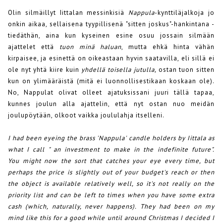
Olin silmäillyt Iittalan messinkisiä
Nappula
-kynttiläjalkoja jo
onkin aikaa, sellaisena tyypillisenä "sitten joskus"-hankintana -
tiedäthän, aina kun kyseinen esine osuu jossain silmään
ajattelet että
tuon minä haluan
, mutta ehkä hinta vähän
kirpaisee, ja esinettä on oikeastaan hyvin saatavilla, eli sillä ei
ole nyt yhtä kiire kuin
yhdellä toisella jutulla,
ostan tuon sitten
kun on ylimääräistä (mitä ei luonnollisestikaan koskaan ole).
No, Nappulat olivat olleet ajatuksissani juuri tällä tapaa,
kunnes joulun alla ajattelin, että nyt ostan nuo meidän
joulupöytään, olkoot vaikka joululahja itselleni.
I had been eyeing the brass 'Nappula' candle holders by Iittala as
what I call " an investment to make in the indefinite future".
You might now the sort that catches your eye every time, but
perhaps the price is slightly out of your budget's reach or then
the object is available relatively well, so it's not really on the
priority list and can be left to times when you have some extra
cash (which, naturally, never happens). They had been on my
mind like this for a good while until around Christmas I decided I