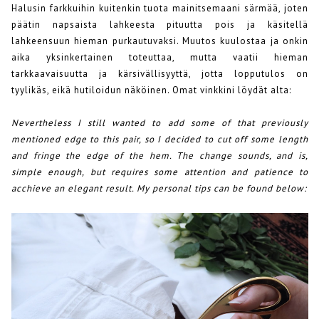
Halusin farkkuihin kuitenkin tuota mainitsemaani särmää, joten
päätin napsaista lahkeesta pituutta pois ja käsitellä
lahkeensuun hieman purkautuvaksi. Muutos kuulostaa ja onkin
aika yksinkertainen toteuttaa, mutta vaatii hieman
tarkkaavaisuutta ja kärsivällisyyttä, jotta lopputulos on
tyylikäs, eikä hutiloidun näköinen. Omat vinkkini löydät alta:
Nevertheless I still wanted to add some of that previously
mentioned edge to this pair, so I decided to cut off some length
and fringe the edge of the hem. The change sounds, and is,
simple enough, but requires some attention and patience to
acchieve an elegant result. My personal tips can be found below: