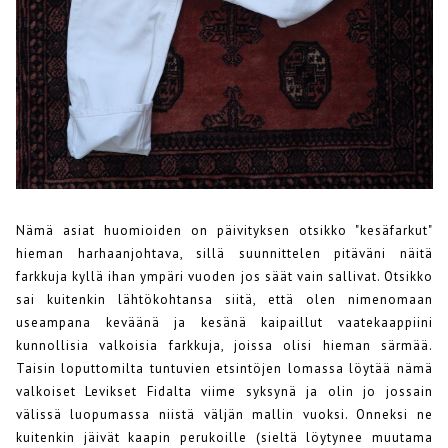
Nämä asiat huomioiden on päivityksen otsikko "kesäfarkut"
hieman harhaanjohtava, sillä suunnittelen pitäväni näitä
farkkuja kyllä ihan ympäri vuoden jos säät vain sallivat. Otsikko
sai kuitenkin lähtökohtansa siitä, että olen nimenomaan
useampana keväänä ja kesänä kaipaillut vaatekaappiini
kunnollisia valkoisia farkkuja, joissa olisi hieman särmää.
Taisin loputtomilta tuntuvien etsintöjen lomassa löytää nämä
valkoiset Levikset Fidalta viime syksynä ja olin jo jossain
välissä luopumassa niistä väljän mallin vuoksi. Onneksi ne
kuitenkin jäivät kaapin perukoille (sieltä löytynee muutama