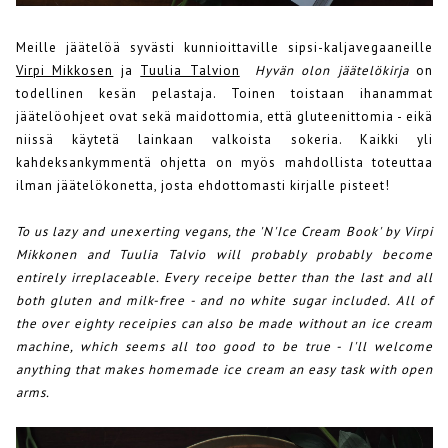
Meille jäätelöä syvästi kunnioittaville sipsi-kaljavegaaneille
Virpi Mikkosen
ja
Tuulia Talvion
Hyvän olon jäätelökirja
on
todellinen kesän pelastaja. Toinen toistaan ihanammat
jäätelöohjeet ovat sekä maidottomia, että gluteenittomia - eikä
niissä käytetä lainkaan valkoista sokeria. Kaikki yli
kahdeksankymmentä ohjetta on myös mahdollista toteuttaa
ilman jäätelökonetta, josta ehdottomasti kirjalle pisteet!
To us lazy and unexerting vegans, the 'N'Ice Cream Book' by Virpi
Mikkonen and Tuulia Talvio will probably probably become
entirely irreplaceable. Every receipe better than the last and all
both gluten and milk-free - and no white sugar included. All of
the over eighty receipies can also be made without an ice cream
machine, which seems all too good to be true - I'll welcome
anything that makes homemade ice cream an easy task with open
arms.