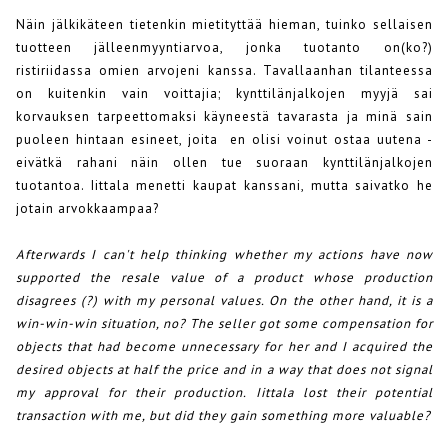
Näin jälkikäteen tietenkin mietityttää hieman, tuinko sellaisen
tuotteen jälleenmyyntiarvoa, jonka tuotanto on(ko?)
ristiriidassa omien arvojeni kanssa. Tavallaanhan tilanteessa
on kuitenkin vain voittajia; kynttilänjalkojen myyjä sai
korvauksen tarpeettomaksi käyneestä tavarasta ja minä sain
puoleen hintaan esineet, joita en olisi voinut ostaa uutena -
eivätkä rahani näin ollen tue suoraan kynttilänjalkojen
tuotantoa. Iittala menetti kaupat kanssani, mutta saivatko he
jotain arvokkaampaa?
Afterwards I can't help thinking whether my actions have now
supported the resale value of a product whose production
disagrees (?) with my personal values. On the other hand, it is a
win-win-win situation, no? The seller got some compensation for
objects that had become unnecessary for her and I acquired the
desired objects at half the price and in a way that does not signal
my approval for their production. Iittala lost their potential
transaction with me, but did they gain something more valuable?