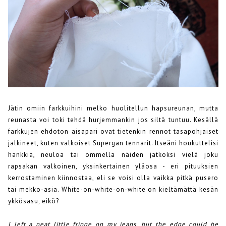
Jätin omiin farkkuihini melko huolitellun hapsureunan, mutta
reunasta voi toki tehdä hurjemmankin jos siltä tuntuu. Kesällä
farkkujen ehdoton aisapari ovat tietenkin rennot tasapohjaiset
jalkineet, kuten valkoiset Supergan tennarit. Itseäni houkuttelisi
hankkia, neuloa tai ommella näiden jatkoksi vielä joku
rapsakan valkoinen, yksinkertainen yläosa - eri pituuksien
kerrostaminen kiinnostaa, eli se voisi olla vaikka pitkä pusero
tai mekko-asia. White-on-white-on-white on kieltämättä kesän
ykkösasu, eikö?
I left a neat little fringe on my jeans, but the edge could be