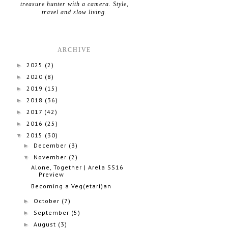
treasure hunter with a camera. Style,
travel and slow living.
ARCHIVE
2025
(2)
►
2020
(8)
►
2019
(15)
►
2018
(36)
►
2017
(42)
►
2016
(25)
►
2015
(30)
▼
December
(3)
►
November
(2)
▼
Alone, Together | Arela SS16
Preview
Becoming a Veg(etari)an
October
(7)
►
September
(5)
►
August
(3)
►