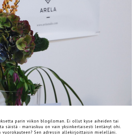
ksetta parin viikon blogiloman. Ei ollut kyse aiheiden tai
a säistä - marraskuu on vain yksinkertaisesti lentänyt ohi.
a vuorokauteen? Sen adressin allekirjoittaisin mielelläni.