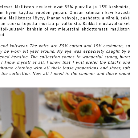
elevat. Malliston neuleet ovat 85% puuvilla ja 15% kashmiria,
enkin hyvin käyttää vuoden ympäri. Omaan silmääni kävi kovasti
ule. Mallistosta löytyy ihanan vahvoja, paahdettuja värejä, sekä
aidan suosia lopulta mustaa ja valkoista. Raikkat mustavalkoiset
läpikuultavin kankain olivat mielestäni ehdottomasti malliston
iot.
lend knitwear. The knits are 85% cotton and 15% cashmere, so
ly be worn all year around. My eye was especially caught by a
ened hemline. The collection comes in wonderful strong, burnt
I know myself at all, I know that I will prefer the blacks and
rome clothing with all their loose proportions and sheer, soft
of the collection. Now all I need is the summer and those round