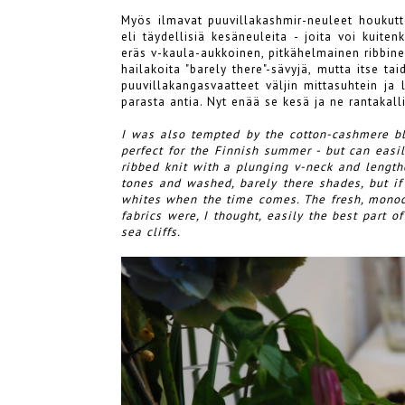
Myös ilmavat puuvillakashmir-neuleet houkutt
eli täydellisiä kesäneuleita - joita voi kuit
eräs v-kaula-aukkoinen, pitkähelmainen ribbine
hailakoita "barely there"-sävyjä, mutta itse t
puuvillakangasvaatteet väljin mittasuhtein ja 
parasta antia. Nyt enää se kesä ja ne rantakall
I was also tempted by the cotton-cashmere b
perfect for the Finnish summer - but can easi
ribbed knit with a plunging v-neck and length
tones and washed, barely there shades, but if 
whites when the time comes. The fresh, monoch
fabrics were, I thought, easily the best part 
sea cliffs.