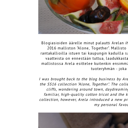
Blogiasioiden äärelle minut palautti Arelan ih
2016 malliston "Alone, Together". Mallisto 
rantakallioilla istuen tai kaupungin kaduilla 
vaatteista on ennestään tuttua, laadukkasta
mallistossa Arela esittelee kuitenkin ensimm
tuoteryhmän - joka
I was brought back to the blog business by Are
the SS16 collection "Alone, Together". The co
cliffs, wondering around town, daydreaming 
familiar, high-quality cotton tricot and the 
collection, however, Arela introduced a new p
my personal favour