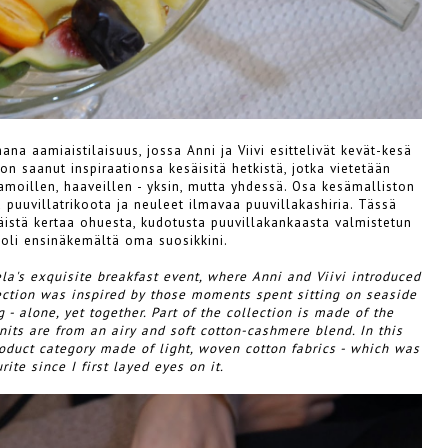
ana aamiaistilaisuus, jossa Anni ja Viivi esittelivät kevät-kesä
on saanut inspiraationsa kesäisitä hetkistä, jotka vietetään
samoillen, haaveillen - yksin, mutta yhdessä. Osa kesämalliston
 puuvillatrikoota ja neuleet ilmavaa puuvillakashiria. Tässä
äistä kertaa ohuesta, kudotusta puuvillakankaasta valmistetun
 oli ensinäkemältä oma suosikkini.
la's exquisite breakfast event, where Anni and Viivi introduced
llection was inspired by those moments spent sitting on seaside
- alone, yet together. Part of the collection is made of the
knits are from an airy and soft cotton-cashmere blend. In this
roduct category made of light, woven cotton fabrics - which was
ite since I first layed eyes on it.