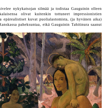
 hivelee nykykatsojan silmää ja todistaa Gauguinin olleen
kalaisensa olivat kuitenkin tottuneet impressionistien
 ja epärealistiset kuvat puolialastomista, (ja hyvänen aika)
t Ranskassa paheksuntaa, eikä Gauguinin Tahitinura saanut