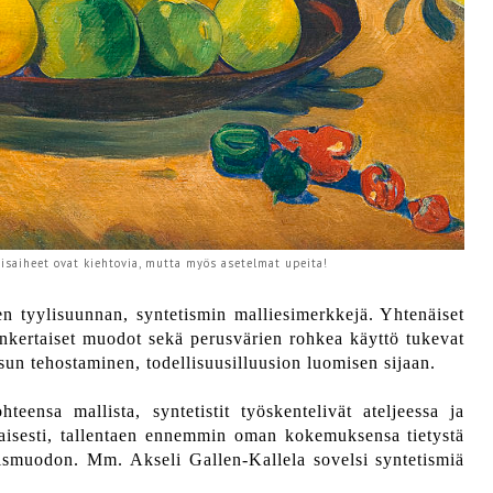
saiheet ovat kiehtovia, mutta myös asetelmat upeita!
en tyylisuunnan, syntetismin malliesimerkkejä. Yhtenäiset
ksinkertaiset muodot sekä perusvärien rohkea käyttö tukevat
un tehostaminen, todellisuusilluusion luomisen sijaan.
teensa mallista, syntetistit työskentelivät ateljeessa ja
aisesti,
tallentaen ennemmin oman kokemuksensa tietystä
mismuodon
. Mm. Akseli Gallen-Kallela sovelsi syntetismiä