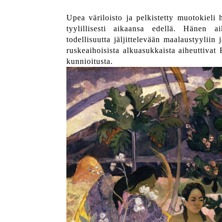
Upea väriloisto ja pelkistetty muotokieli
tyylillisesti aikaansa edellä. Hänen ai
todellisuutta jäljittelevään maalaustyyliin
ruskeaihoisista alkuasukkaista aiheuttiva
kunnioitusta.