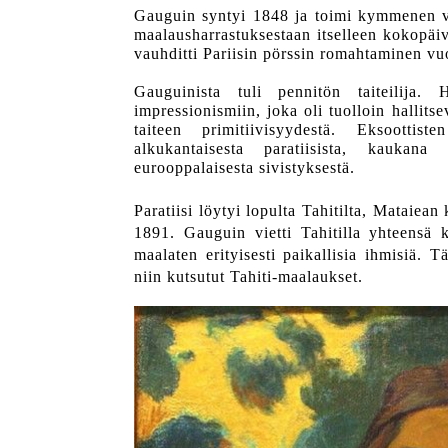
Gauguin syntyi 1848 ja toimi kymmenen v
maalausharrastuksestaan itselleen kokopäiv
vauhditti Pariisin pörssin romahtaminen v
Gauguinista tuli pennitön taiteilija. 
impressionismiin, joka oli tuolloin hallitse
taiteen primitiivisyydestä. Eksoottis
alkukantaisesta paratiisista, kaukana
eurooppalaisesta sivistyksestä.
Paratiisi löytyi lopulta Tahitilta, Mataiea
1891. Gauguin vietti Tahitilla yhteensä ka
maalaten erityisesti paikallisia ihmisiä. 
niin kutsutut Tahiti-maalaukset.