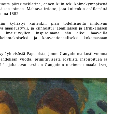
uotta pörssimeklarina, ennen kuin teki kolmekymppisenä
äisen toimen. Mahtava irtiotto, jota kuitenkin epäilemättä
uonna 1882.
Hän kyllästyi kuitenkin pian todellisuutta imitoivan
va maalaustyyli, ja kiinnostui japanilaisen ja afrikkalaisen
ten ilmaisutyylien inspiroimana hän alkoi haaveilla
 keinotekoiseksi ja konventionaaliseksi kokemastaan
n kyläyhteisöstä Papearista, jonne Gauguin matkusti vuonna
hdeksan vuotta, primitiivisestä idyllistä inspiroituen ja
Tältä ajalta ovat peräisin Gauguinin upeimmat maalaukset,