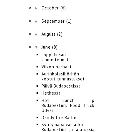
►
October
(6)
►
September
(1)
►
August
(2)
▼
June
(8)
Loppukesän
suunnitelmat
Viikon parhaat
Aurinkolasihörhön
kootut tunnustukset
Päivä Budapestissä
Hetkessä
Hot Lunch Tip
Budapestiin: Food Truck
Udvar
Dandy the Barber
Syntymäpäivämatka
Budapestiin ja ajatuksia