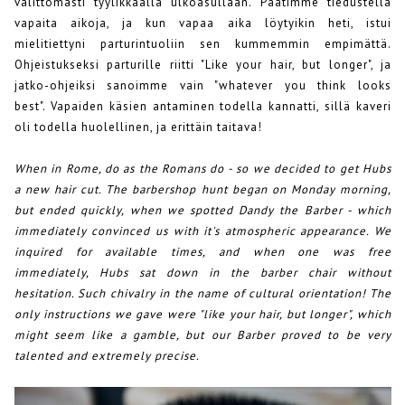
välittömästi tyylikkäällä ulkoasullaan. Päätimme tiedustella
vapaita aikoja, ja kun vapaa aika löytyikin heti, istui
mielitiettyni parturintuoliin sen kummemmin empimättä.
Ohjeistukseksi parturille riitti "Like your hair, but longer", ja
jatko-ohjeiksi sanoimme vain "whatever you think looks
best". Vapaiden käsien antaminen todella kannatti, sillä kaveri
oli todella huolellinen, ja erittäin taitava!
When in Rome, do as the Romans do - so we decided to get Hubs
a new hair cut. The barbershop hunt began on Monday morning,
but ended quickly, when we spotted Dandy the Barber - which
immediately convinced us with it's atmospheric appearance. We
inquired for available times, and when one was free
immediately, Hubs sat down in the barber chair without
hesitation. Such chivalry in the name of cultural orientation!
The
only instructions we gave were "like your hair, but longer", which
might seem like a gamble, but our Barber proved to be very
talented and extremely precise.