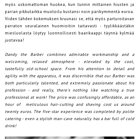
myös uskomattoman huokea, kun tunnin mittainen hiusten ja
parran pikkutarkka muotoilu kustansi noin parikymmentä euroa.
Viiden tähden kokemuksen kruunasi se, että myös parturoitavan
parraton seuralainen huomioitiin taitavasti - tyylikkäästäkin
miesluolasta löytyy luonnollisesti baarikaappi täynnä kylmää
juotavaa!
Dandy the Barber combines admirable workmanship and a
welcoming, relaxed atmosphere - elevated by the cool,
tastefully old-school space. From his attention to detail and
agility with the apparatus, it was discernible that our Barber was
both particularly talented, and extremely passionate about his
profession - and really, there's nothing like watching a true
professional at work! The price was confusingly affordable, as an
hour of meticulous hair-cutting and shaving cost us around
twenty euros. The five-star experience was completed by polite
catering - even a stylish man-cave naturally has a bar full of cold
drink!