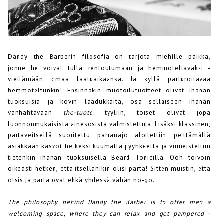
Dandy the Barberin filosofia on tarjota miehille paikka,
jonne he voivat tulla rentoutumaan ja hemmoteltavaksi -
viettämään omaa laatuaikaansa. Ja kyllä parturoitavaa
hemmoteltiinkin! Ensinnäkin muotoilutuotteet olivat ihanan
tuoksuisia ja kovin laadukkaita, osa sellaiseen ihanan
vanhahtavaan
the-tuote
tyyliin, toiset olivat jopa
luonnonmukaisista ainesosista valmistettuja. Lisäksi klassinen,
partaveitsellä suoritettu parranajo aloitettiin peittämällä
asiakkaan kasvot hetkeksi kuumalla pyyhkeellä ja viimeisteltiin
tietenkin ihanan tuoksuisella Beard Tonicilla. Ooh toivoin
oikeasti hetken, että itsellänikin olisi parta! Sitten muistin, että
otsis ja parta ovat ehkä yhdessä vähän no-go.
The philosophy behind Dandy the Barber is to offer men a
welcoming space, where they can relax and get pampered -