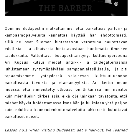
Opimme Budapestin matkallamme, että paikallisia parturi- ja
kampaamopalveluita kannattaa käyttää ihan ehdottomasti,
sillä ne ovat Suomen hintatasoon verrattuna naurettavan
edullisia - ja alhaisesta hintatasostaan huolimatta ilmeisen
laadukkaita. Valloittava budapestiläistynyt kulttuuripersoona
Ari Kupsus kutsui meidät antiikki- ja taidegalleriaansa
juhlistamaan syntymäpäivääni samppanjalasillisella, ja piti
tapaamisemme yhteydessä valaisevan kulttuuriluennon
paikallisista tavoista ja elämäntyylistä. Ari kertoi muun
muassa, että viimeistelty ulkoasu on Unkarissa niin naisille
kuin miehillekin tärkeä asia, eikä ole lainkaan tavatonta, että
miehet käyvät hoidattamassa kynsiään ja hiuksiaan yhtä paljon
kuin edullisia kauneudenhoitopalveluita ahkerasti kuluttavat
paikalliset naiset.
Lesson no.1 when visiting Budapest: get a hair-cut. We learned