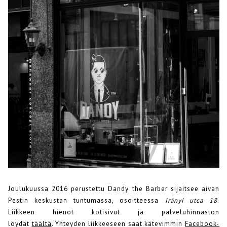
Joulukuussa 2016 perustettu Dandy the Barber sijaitsee aivan
Pestin keskustan tuntumassa, osoitteessa
Irányi utca 18
.
Liikkeen hienot kotisivut ja palveluhinnaston
löydät
täältä
. Yhteyden liikkeeseen saat kätevimmin
Facebook-