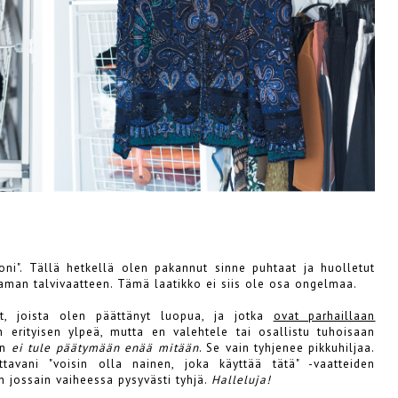
oni". Tällä hetkellä olen pakannut sinne puhtaat ja huolletut
aman talvivaatteen. Tämä laatikko ei siis ole osa ongelmaa.
et, joista olen päättänyt luopua, ja jotka
ovat parhaillaan
 erityisen ylpeä, mutta en valehtele tai osallistu tuhoisaan
on
ei tule päätymään enää mitään
. Se vain tyhjenee pikkuhiljaa.
ttavani "voisin olla nainen, joka käyttää tätä" -vaatteiden
n jossain vaiheessa pysyvästi tyhjä.
Halleluja!