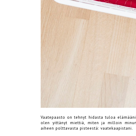
Vaatepaasto on tehnyt hidasta tuloa elämääni 
olen yittänyt miettiä, miten ja milloin minu
aiheen polttavasta pisteestä: vaatekaapistani.