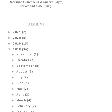
treasure hunter with a camera. Style,
travel and slow living.
ARCHIVE
2025
(2)
►
2020
(8)
►
2019
(15)
►
2018
(36)
▼
November
(2)
►
October
(3)
►
September
(8)
►
August
(2)
►
July
(4)
►
June
(3)
►
May
(2)
►
April
(2)
►
March
(4)
►
February
(2)
►
January
(4)
▼