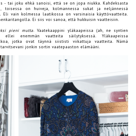
s - tai joku ehkä sanoisi, että se on jopa niukka. Kahdeksasta
jä, toisessa on huiveja, kolmannessa sukat ja neljännessä
e. Eli vain kolmessa laatikossa on varsinaisia käyttövaatteita.
enkaritangolla. Ei siis voi sanoa, että hukkuisin vaatteisiin.
yksi pieni mutta
. Vaatekaappini yläkaapeissa (ah, ne syntien
 ellei enemmän vaatteita säilytyksessä. Yläkaapeissa
koa, jotka ovat täynnä siististi viikattuja vaatteita. Nämä
 tarvitsevani jonkin sortin vaatepaaston elämääni.