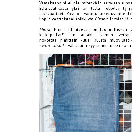
Vaatekaappini ei ole mitenkään erityisen runsa
Elfa-laatikosta yksi on tällä hetkellä tyh
alusvaatteet. Yksi on varattu urheiluvaatteill
Loput vaatteistani roikkuvat 60cm:n levyisellä h
Mutta
. Niin - tilanteessa on luonnollisesti
kätköpaikat!) on ainakin saman verran,
nököttää nimittäin kuusi suurta muovilaatik
syntilaatikot
ovat suurin syy siihen, miksi koen