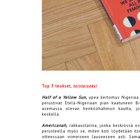
Top 3 teokset,
toistaiseksi
Half of a Yellow Sun,
upea kertomus Nigeriaa 1
perustivat Etelä-Nigeriaan pian kaatuneen Bi
asemassa olevan henkilöhahmon kautta, jo
keskellä.
Americanah,
rakkaustarina, jonka keskiössä o
perusteella myös se, miten koti löydetään itses
otteessaan viimeiseen lauseeseen asti. Sa