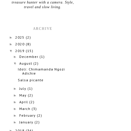
treasure hunter with a camera. Style,
travel and slow living.
ARCHIVE
2025
(2)
►
2020
(8)
►
2019
(15)
▼
December
(1)
►
August
(2)
▼
Idoli: Chimamanda Ngozi
Adichie
Salsa picante
July
(1)
►
May
(2)
►
April
(2)
►
March
(3)
►
February
(2)
►
January
(2)
►
2018
(36)
►