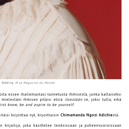
n Redding,
M Le Magazine du Monde
joita essee ihailemastasi tunnetusta ihmisestä, jonka kaltaiseksi
 mielestäni ihmisen pitäisi etsiä
itsestään
se, joksi tulla, eikä
irst know, be and aspire to be yourself
.
isi kirjoittaa nyt, kirjoittaisin
Chimamanda Ngozi Adichie
stä.
 kirjailija, joka käsittelee teoksissaan ja puheenvuoroissaan