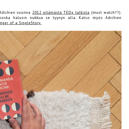
o Adichien vuonna
2012 pitämästä TEDx talkista
(must watch!!!).
, koska halusin nukkua se tyynyn alla. Katso myös Adichien
ger of a SingleStory.