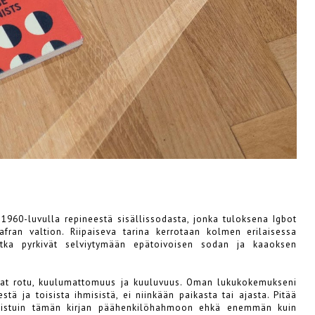
960-luvulla repineestä sisällissodasta, jonka tuloksena Igbot
afran valtion. Riipaiseva tarina kerrotaan kolmen erilaisessa
tka pyrkivät selviytymään epätoivoisen sodan ja kaaoksen
vat rotu, kuulumattomuus ja kuuluvuus. Oman lukukokemukseni
tä ja toisista ihmisistä, ei niinkään paikasta tai ajasta. Pitää
maistuin tämän kirjan päähenkilöhahmoon ehkä enemmän kuin