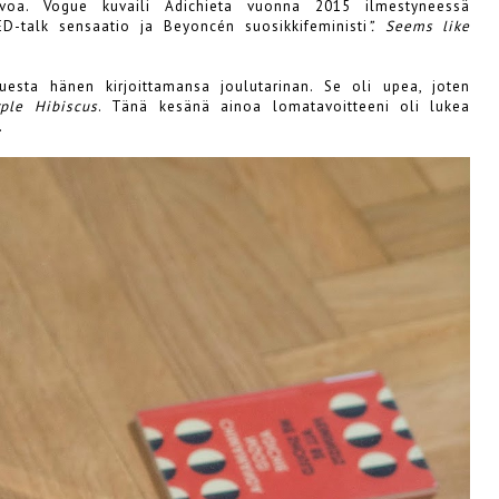
arvoa. Vogue kuvaili Adichieta vuonna 2015 ilmestyneessä
 TED-talk sensaatio ja Beyoncén suosikkifeministi
”.
Seems like
uesta hänen kirjoittamansa joulutarinan. Se oli upea, joten
ple Hibiscus
. Tänä kesänä ainoa lomatavoitteeni oli lukea
.