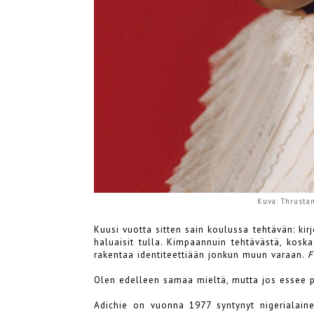
Kuva: Thrusta
Kuusi vuotta sitten sain koulussa tehtävän: kir
haluaisit tulla. Kimpaannuin tehtävästä, koska
rakentaa identiteettiään jonkun muun varaan.
F
Olen edelleen samaa mieltä, mutta jos essee pitä
Adichie on vuonna 1977 syntynyt nigerialainen