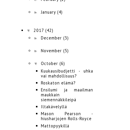
►
January
(4)
▼
2017
(42)
►
December
(3)
►
November
(5)
▼
October
(6)
Kuukausibudjetti - uhka
vai mahdollisuus?
Roskaton elämä?
Ensilumi ja maailman
maukkain
siemennäkkileipä
Iltakävelyllä
Mason Pearson -
hiusharjojen Rolls-Royce
Mattopyykillä