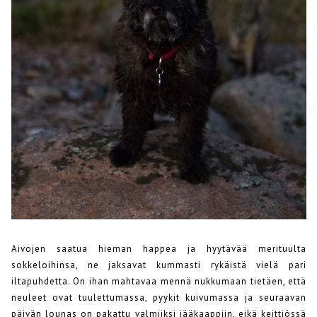
Aivojen saatua hieman happea ja hyytävää merituulta
sokkeloihinsa, ne jaksavat kummasti rykäistä vielä pari
iltapuhdetta. On ihan mahtavaa mennä nukkumaan tietäen, että
neuleet ovat tuulettumassa, pyykit kuivumassa ja seuraavan
päivän lounas on pakattu valmiiksi jääkaappiin, eikä keittiössä