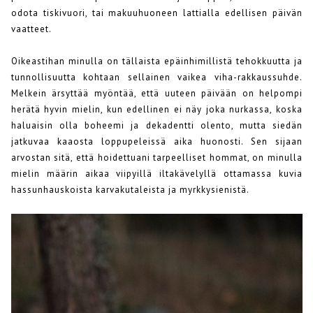
odota tiskivuori, tai makuuhuoneen lattialla edellisen päivän
vaatteet.
Oikeastihan minulla on tällaista epäinhimillistä tehokkuutta ja
tunnollisuutta kohtaan sellainen vaikea viha-rakkaussuhde.
Melkein ärsyttää myöntää, että uuteen päivään on helpompi
herätä hyvin mielin, kun edellinen ei näy joka nurkassa, koska
haluaisin olla boheemi ja dekadentti olento, mutta siedän
jatkuvaa kaaosta loppupeleissä aika huonosti. Sen sijaan
arvostan sitä, että hoidettuani tarpeelliset hommat, on minulla
mielin määrin aikaa viipyillä iltakävelyllä ottamassa kuvia
hassunhauskoista karvakutaleista ja myrkkysienistä.