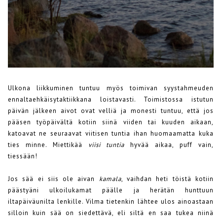
Ulkona liikkuminen tuntuu myös toimivan syystahmeuden
ennaltaehkäisytaktiikkana loistavasti. Toimistossa istutun
päivän jälkeen aivot ovat velliä ja monesti tuntuu, että jos
pääsen työpäivältä kotiin siinä viiden tai kuuden aikaan,
katoavat ne seuraavat viitisen tuntia ihan huomaamatta kuka
ties minne. Miettikää
viisi tuntia
hyvää aikaa, puff vain,
tiessään!
Jos sää ei siis ole aivan
kamala
, vaihdan heti töistä kotiin
päästyäni ulkoilukamat päälle ja herätän hunttuun
iltapäiväunilta lenkille. Vilma tietenkin lähtee ulos ainoastaan
silloin kuin sää on siedettävä, eli siltä en saa tukea niinä