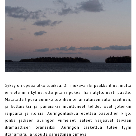
Syksy on upeaa ulkoiluaikaa. On mukavan kirpsakka ilma, mutta
ei vielä niin kylmä, että pitäisi pukea ihan älyttömästi päälle.
Matalalla lipuva aurinko luo ihan omansalaisen valomaailman,
ja kultaisiksi ja punaisiksi muuttuneet lehdet ovat jotenkin
reippaita ja iloisia. Auringonlaskua edeltää pastellien kirjo,
jonka jälkeen auringon viimeiset säteet värjäävät taivaan
dramaattisen oranssiksi. Auringon laskettua tulee tyyni
iltahämärä, ja lopulta samettinen pimeys.