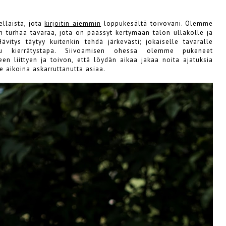
ellaista, jota
kirjoitin aiemmin
loppukesältä toivovani. Olemme
 turhaa tavaraa, jota on päässyt kertymään talon ullakolle ja
itys täytyy kuitenkin tehdä järkevästi; jokaiselle tavaralle
su kierrätystapa. Siivoamisen ohessa olemme pukeneet
n liittyen ja toivon, että löydän aikaa jakaa noita ajatuksia
e aikoina askarruttanutta asiaa.