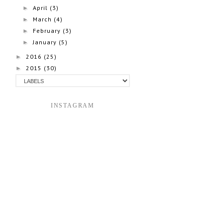
April
(3)
►
March
(4)
►
February
(3)
►
January
(5)
►
2016
(25)
►
2015
(30)
►
INSTAGRAM