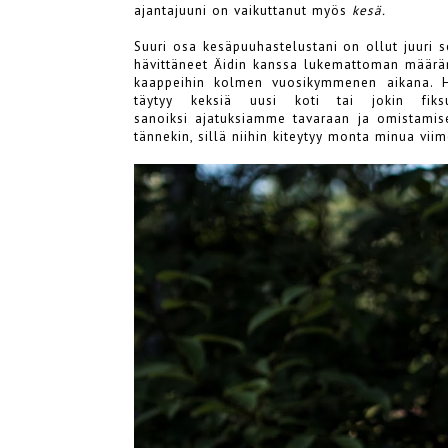
ajantajuuni on vaikuttanut myös
kesä.
Suuri osa kesäpuuhastelustani on ollut juuri s
hävittäneet Äidin kanssa lukemattoman määrän
kaappeihin kolmen vuosikymmenen aikana. Häv
täytyy keksiä uusi koti tai jokin fik
sanoiksi ajatuksiamme tavaraan ja omistamisee
tännekin, sillä niihin kiteytyy monta minua viim