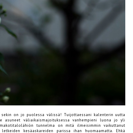
 sekin on jo puolessa välissä! Tuijottaessani kalenterin uutta
 asuneet väliaikaismajoituksessa vanhempieni luona jo yli
makotitalolähiön tunnelma on mitä ilmeisimmin vaikuttanut
n letkeiden kesäaskareiden parissa ihan huomaamatta. Ehkä