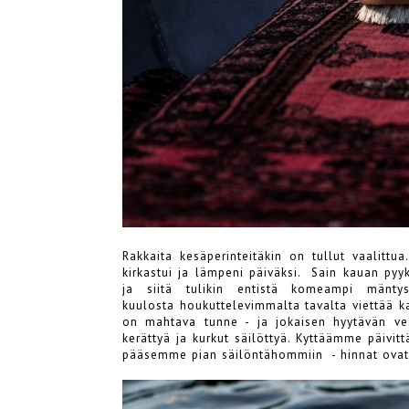
Rakkaita kesäperinteitäkin on tullut vaalittu
kirkastui ja lämpeni päiväksi. Sain kauan py
ja siitä tulikin entistä komeampi mäntys
kuulosta houkuttelevimmalta tavalta viettää k
on mahtava tunne - ja jokaisen hyytävän ves
kerättyä ja kurkut säilöttyä. Kyttäämme päivitt
pääsemme pian säilöntähommiin - hinnat ovat l