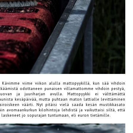
a. Kävimme viime viikon alulla mattopyykillä, kun sää vihdoin
ykkäämistä odottaneen punaisen villamattomme vihdoin pestyä,
uovan ja juuriharjan avulla. Mattopyykki ei välttämättä
aunista kesäpäivää, mutta puhtaan maton lattialle levittäminen
iroiskeen väärti. Nyt pitäisi vielä saada kesän mustikkasato
äin avomaankurkun kilohintoja lehdistä ja vaikuttaisi siltä, että
askeneet jo sopurajan tuntumaan, eli euron tietämille.